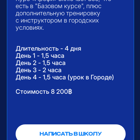
БАЗОВЫЙ КУРС СКУТЕР
Уверенное вождение за 3
занятия
Идеально подойдет вам, если есть
опыт вождения автомобиля
в городе и вы хотите уверенно
передвигаться по острову.
За 3 занятия вы научитесь:
— Стартовать, тормозить и держать
равновесие
— Маневрировать в потоке
и перестраиваться, доведете
навыки до автоматизма
— Проезжать перекрестки
и круговые движения,
адаптируетесь к местным условиям
движения
Длительность - 3 дня
День 1 - 1,5 часа
День 2 - 1,5 часа
День 3 - 2 часа