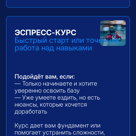
Идеально подойдет, если
вы сомневаетесь, никогда не водили
или просто хотите попробовать.
За час вы поймёте, как устроен
скутер, научитесь уверенно
трогаться, тормозить и делать
простые манёвры.
Что вас ждёт:
— Знакомство с техникой и базой
безопасности
— Езда по прямой и простые
развороты
— Лёгкая, понятная подача — без
давления и спешки
Важно:
Пробное занятие — только
для тех, кто *никогда не ездил*. Если
вы уже пробовали — выбирайте курс
или разовую тренировку.
Стоимость 1 час - 1 000 ฿
НАПИСАТЬ В ШКОЛУ