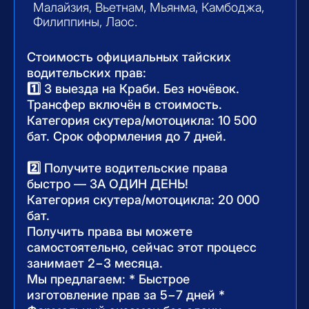
НАПИСАТЬ В ШКОЛУ
КОНТРАВАРИЙНОЕ
ВОЖДЕНИЕ МОТОЦИКЛА
На тренировках вы узнаете что нужно
делать в экстренных ситуациях, и что
недопустимо, отработаете технику
экстренного торможения, применяемую
пилотами MotoGP и WSBK, научитесь
чувствовать развесовку мотоцикла
и момент блокировки колес, уходить
от столкновений на средних и высоких
скоростях. Будем блокировать колеса