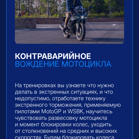
ЯНА
СТАЖ 8 ЛЕТ
• Мастер контраварийного вождения в Азии
• Объездила на байке всю Индонезию
• Обожает спорт и активный отдых
ДМИТРИЙ
СТАЖ ВОЖДЕНИЯ СКУТЕРА —
17 ЛЕТ, МОТОЦИКЛА — 11 ЛЕТ
• Объездил на байке США, Шри-Ланку
и Доминикану
• Обучил десятки учеников уверенному
вождению