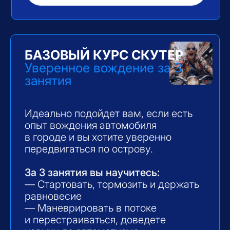
Стоимость 6 550฿
НАПИСАТЬ В ШКОЛУ
ЭСПРЕСС-КУРС
Быстрый старт или точечная
работа над навыками
Подойдёт вам, если:
— Только начинаете и хотите
уверенно освоить базу
— Уже умеете ездить, но есть
нюансы, которые хочется
доработать
Курс дает вам фундамент или
помогает устранить сложности,