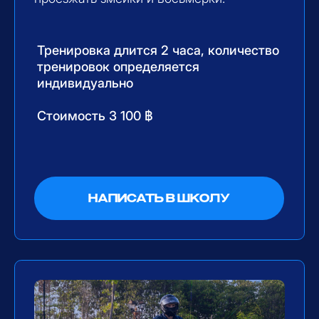
СТАЖ 15 ЛЕТ
Руководитель школы, преподавала
в Питерской мотошколе № 1, стаж
вождения более 15 лет. После переезда
на Бали загорелась идей создать свою
мотошколу, увидев как недобросовестно
обучают вождению на скутере или
мотоцикле. Основной акцент
на безопасное вождения на дорогах
Азии. 6 лет опыта работы
мотоинструктором