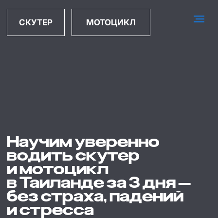
СКУТЕР
МОТОЦИКЛ
Научим
уверенно
водить скутер
и мотоцикл
в Таиланде за 3 дня —
без страха, падений
и стресса
Мы единственная школа на Пхукете и Бали,
где обучение основано на понимании физики
движения. Наши мотоциклисты-педагоги
объясняют механику управления простым
языком. Мы воспитываем мотоциклистов-
долгожителей и несём культуру на дороги.