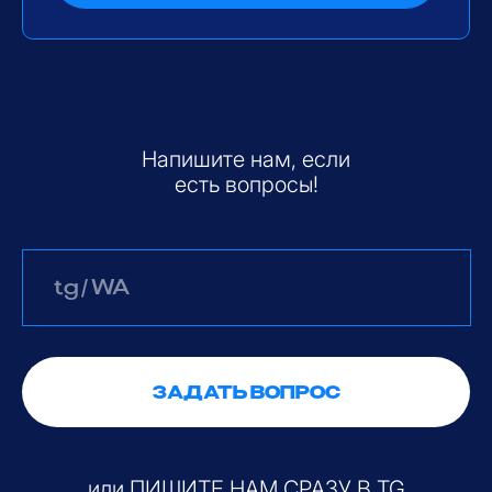
Или
переходите в
карты
и читайте
отзыы довольных
учеников